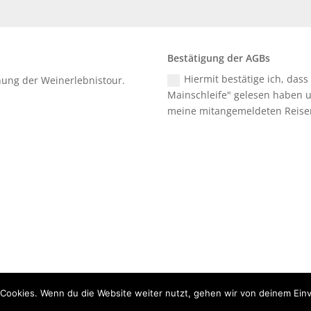
Bestätigung der AGBs
Hiermit bestätige ich, dass
chung der Weinerlebnistour.
Mainschleife" gelesen haben u
meine mitangemeldeten Reise
Cookies. Wenn du die Website weiter nutzt, gehen wir von deinem Einv
 - Alle Rechte vorbehalten -
Impressum
-
Datenschutz
-
AGBs