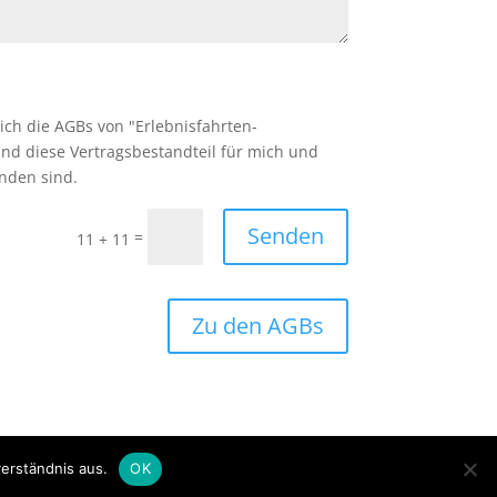
 ich die AGBs von "Erlebnisfahrten-
nd diese Vertragsbestandteil für mich und
nden sind.
Senden
=
11 + 11
Zu den AGBs
erständnis aus.
OK